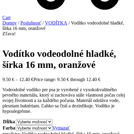
Cart
Domov
/
Poslušnosť
/
VODÍTKA
/ Vodítko vodeodolné hladké,
šírka 16 mm, oranžové
Zľava!
Vodítko vodeodolné hladké,
šírka 16 mm, oranžové
9.50
€
–
12.40
€
Price range: 9.50 € through 12.40 €
Vodeodolné vodítko pre psa je vyrobené z vysokokvalitného
pevného materiálu, ktorý si zachováva stále vlastnosti počas celej
svojej životnosti a za každého počasia. Materiál odoláva vode,
plesniam baktériam. Ľahko sa čistí a dezinfikuje. Vodítko je
hypoalegrénne.
Dĺžka
Farba
Vymazať
množstvo Vodítko vodeodolné hladké, šírka 16 mm, oranžové