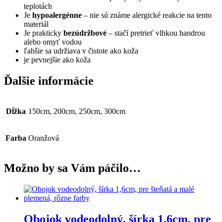
teplotách
Je
hypoalergénne
– nie sú známe alergické reakcie na tento
materiál
Je prakticky
bezúdržbové
– stačí pretrieť vlhkou handrou
alebo omyť vodou
ľahšie sa udržiava v čistote ako koža
je pevnejšie ako koža
Ďalšie informácie
Dĺžka
150cm, 200cm, 250cm, 300cm
Farba
Oranžová
Možno by sa Vám páčilo…
Obojok vodeodolný, šírka 1,6cm, pre