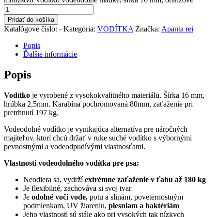
Pridať do košíka
Katalógové číslo:
-
Kategória:
VODÍTKA
Značka:
Apanta rei
Popis
Ďalšie informácie
Popis
Vodítko
je vyrobené z vysokokvalitného materiálu. Šírka 16 mm,
hrúbka 2,5mm. Karabína pochrómovaná 80mm, zaťaženie pri
pretrhnutí 197 kg.
Vodeodolné vodítko je vynikajúca alternatíva pre náročných
majiteľov, ktorí chcú držať v ruke suché vodítko s výbornými
pevnostnými a vodeodpudívými vlastnosťami.
Vlastnosti vodeodolného vodítka pre psa:
Neodiera sa, vydrží
extrémne zaťaženie v ťahu až 180 kg
Je flexibilné, zachováva si svoj tvar
Je
odolné voči vode,
potu a slinám, poveternostným
podmienkam, UV žiareniu,
plesniam a baktériám
Jeho vlastnosti sú stále ako pri vysokých tak nízkych