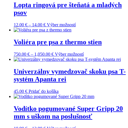
Lopta ringová pre šteňatá a mladých
môžete
vybrať
psov
na
stránke
Price
Tento
12.00
€
–
14.00
€
Výber možností
produktu.
range:
produkt
12.00 €
má
through
viacero
Voliéra pre psa z thermo stien
14.00 €
variantov.
Možnosti
Price
Tento
750.00
€
–
1,050.00
€
Výber možností
si
range:
produkt
môžete
750.00 €
má
vybrať
through
viacero
Univerzálny vymedzovač skoku psa T-
na
1,050.00 €
variantov.
stránke
systém Apanta rei
Možnosti
produktu.
si
môžete
45.00
€
Pridať do košíka
vybrať
na
stránke
Vodítko pogumované Super Gripp 20
produktu.
mm s uškom na poslušnosť