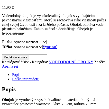
11.90
€
Vodeodolný obojok je vysokokvalitný obojok s vynikajúcimi
pevnostnými vlastnosťami, ktorý si zachováva stále vlastnosti počas
celej svojej životnosti a za každého počasia. Obojok odoláva vode,
plesniam baktériam. Ľahko sa čistí a dezinfikuje. Obojok je
hypoalegrénny.
Farba
Dĺžka
Vymazať
množstvo
Obojok
Pridať do košíka
vodeodolný,
Katalógové číslo:
-
Kategória:
VODEODOLNÉ OBOJKY
Značka:
šírka
Apanta rei
2,5cm,
pre
Popis
stredné
Ďalšie informácie
a
väčšie
Popis
plemená,
rôzne
Obojok
je vyrobený z vysokokvalitného materiálu, ktorý má
farby
vynikajúce pevnostné vlastnosti. Šírka 2,5 cm, hrúbka 2,5mm.