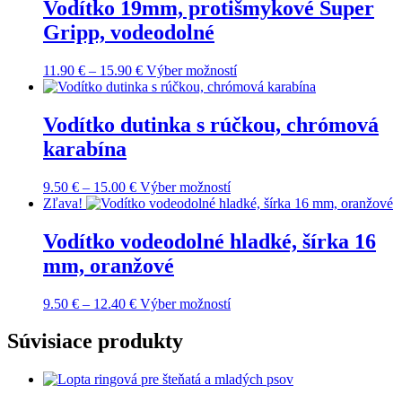
viacero
Vodítko 19mm, protišmykové Super
variantov.
Gripp, vodeodolné
Možnosti
si
môžete
Price
Tento
11.90
€
–
15.90
€
Výber možností
vybrať
range:
produkt
na
11.90 €
má
stránke
through
viacero
Vodítko dutinka s rúčkou, chrómová
produktu.
15.90 €
variantov.
karabína
Možnosti
si
môžete
Price
Tento
9.50
€
–
15.00
€
Výber možností
vybrať
range:
produkt
Zľava!
na
9.50 €
má
stránke
through
viacero
Vodítko vodeodolné hladké, šírka 16
produktu.
15.00 €
variantov.
mm, oranžové
Možnosti
si
môžete
Price
Tento
9.50
€
–
12.40
€
Výber možností
vybrať
range:
produkt
na
9.50 €
má
Súvisiace produkty
stránke
through
viacero
produktu.
12.40 €
variantov.
Možnosti
si