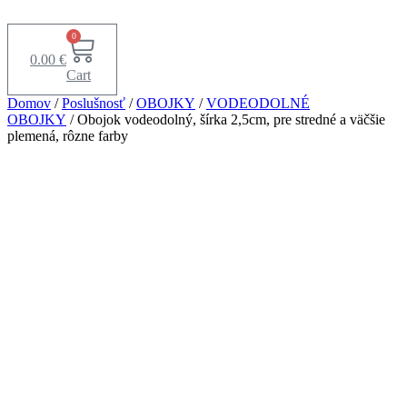
Preskočiť
na
0
obsah
0.00
€
Cart
Domov
/
Poslušnosť
/
OBOJKY
/
VODEODOLNÉ
OBOJKY
/ Obojok vodeodolný, šírka 2,5cm, pre stredné a väčšie
plemená, rôzne farby