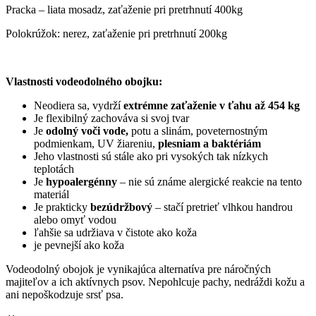
Pracka – liata mosadz, zaťaženie pri pretrhnutí 400kg
Polokrúžok: nerez, zaťaženie pri pretrhnutí 200kg
Vlastnosti vodeodolného obojku:
Neodiera sa, vydrží
extrémne zaťaženie v ťahu až 454 kg
Je flexibilný zachováva si svoj tvar
Je
odolný voči vode,
potu a slinám, poveternostným
podmienkam, UV žiareniu,
plesniam a baktériám
Jeho vlastnosti sú stále ako pri vysokých tak nízkych
teplotách
Je
hypoalergénny
– nie sú známe alergické reakcie na tento
materiál
Je prakticky
bezúdržbový
– stačí pretrieť vlhkou handrou
alebo omyť vodou
ľahšie sa udržiava v čistote ako koža
je pevnejší ako koža
Vodeodolný obojok je vynikajúca alternatíva pre náročných
majiteľov a ich aktívnych psov. Nepohlcuje pachy, nedráždi kožu a
ani nepoškodzuje srsť psa.