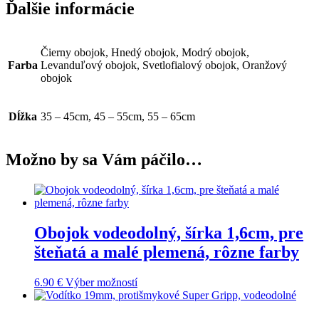
Ďalšie informácie
Čierny obojok, Hnedý obojok, Modrý obojok,
Farba
Levanduľový obojok, Svetlofialový obojok, Oranžový
obojok
Dĺžka
35 – 45cm, 45 – 55cm, 55 – 65cm
Možno by sa Vám páčilo…
Obojok vodeodolný, šírka 1,6cm, pre
šteňatá a malé plemená, rôzne farby
Tento
6.90
€
Výber možností
produkt
má