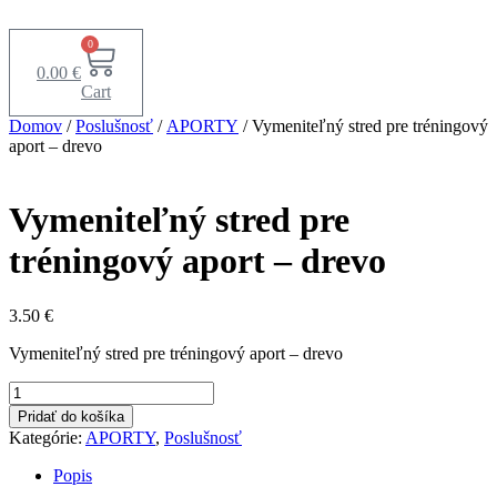
Preskočiť
na
0
obsah
0.00
€
Cart
Domov
/
Poslušnosť
/
APORTY
/ Vymeniteľný stred pre tréningový
aport – drevo
Vymeniteľný stred pre
tréningový aport – drevo
3.50
€
Vymeniteľný stred pre tréningový aport – drevo
množstvo
Vymeniteľný
Pridať do košíka
stred
Kategórie:
APORTY
,
Poslušnosť
pre
tréningový
Popis
aport