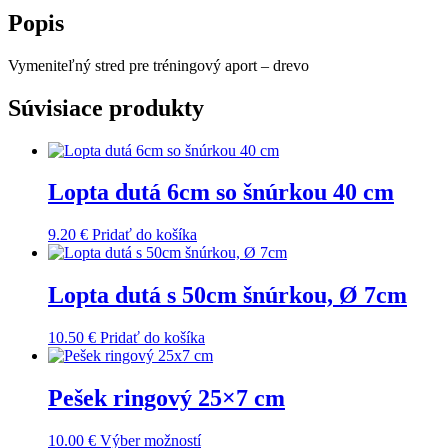
-
Popis
drevo
Vymeniteľný stred pre tréningový aport – drevo
Súvisiace produkty
Lopta dutá 6cm so šnúrkou 40 cm
9.20
€
Pridať do košíka
Lopta dutá s 50cm šnúrkou, Ø 7cm
10.50
€
Pridať do košíka
Pešek ringový 25×7 cm
Tento
10.00
€
Výber možností