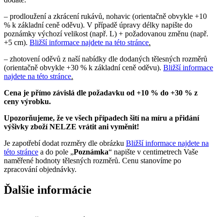
– prodloužení a zkrácení rukávů, nohavic (orientačně obvykle +10
% k základní ceně oděvu). V případě úpravy délky napište do
poznámky výchozí velikost (např. L) + požadovanou změnu (např.
+5 cm).
Bližší informace najdete na této stránce
.
– zhotovení oděvů z naší nabídky dle dodaných tělesných rozměrů
(orientačně obvykle +30 % k základní ceně oděvu).
Bližší informace
najdete na této stránce
.
Cena je přímo závislá dle požadavku od +10 % do +30 % z
ceny výrobku.
Upozorňujeme, že ve všech případech šití na míru a přidání
výšivky zboží NELZE vrátit ani vyměnit!
Je zapotřebí dodat rozměry dle obrázku
Bližší informace najdete na
této stránce
a do pole „
Poznámka
“ napište v centimetrech Vaše
naměřené hodnoty tělesných rozměrů. Cenu stanovíme po
zpracování objednávky.
Ďalšie informácie