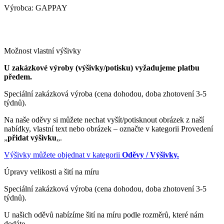
Výrobca: GAPPAY
Možnost vlastní výšivky
U zakázkové výroby (výšivky/potisku) vyžadujeme platbu
předem.
Speciální zakázková výroba (cena dohodou, doba zhotovení 3-5
týdnů).
Na naše oděvy si můžete nechat vyšít/potisknout obrázek z naší
nabídky, vlastní text nebo obrázek – označte v kategorii Provedení
„
přidat výšivku
„.
Výšivky můžete objednat v kategorii
Oděvy / Výšivky.
Úpravy velikosti a šití na míru
Speciální zakázková výroba (cena dohodou, doba zhotovení 3-5
týdnů).
U našich oděvů nabízíme šití na míru podle rozměrů, které nám
dodáte.