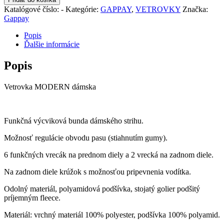
MODERN
Katalógové číslo:
-
Kategórie:
GAPPAY
,
VETROVKY
Značka:
dámska
Gappay
Popis
Ďalšie informácie
Popis
Vetrovka MODERN dámska
Funkčná výcviková bunda dámského strihu.
Možnosť regulácie obvodu pasu (stiahnutím gumy).
6 funkčných vrecák na prednom diely a 2 vrecká na zadnom diele.
Na zadnom diele krúžok s možnosťou pripevnenia vodítka.
Odolný materiál, polyamidová podšívka, stojatý golier podšitý
príjemným fleece.
Materiál: vrchný materiál 100% polyester, podšívka 100% polyamid.