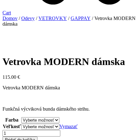
Cart
Domov
/
Odevy
/
VETROVKY
/
GAPPAY
/ Vetrovka MODERN
dámska
Vetrovka MODERN dámska
115.00
€
Vetrovka MODERN dámska
Funkčná výcviková bunda dámského strihu.
Farba
Veľkosť
Vymazať
množstvo
Vetrovka
Pridať do košíka