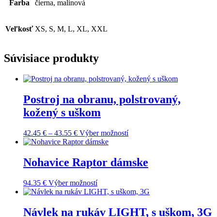
Farba
čierna, malinová
Veľkosť
XS, S, M, L, XL, XXL
Súvisiace produkty
Postroj na obranu, polstrovaný,
kožený s uškom
Price
Tento
42.45
€
–
43.55
€
Výber možností
range:
produkt
42.45 €
má
through
viacero
Nohavice Raptor dámske
43.55 €
variantov.
Možnosti
Tento
94.35
€
Výber možností
si
produkt
môžete
má
vybrať
viacero
Návlek na rukáv LIGHT, s uškom, 3G
na