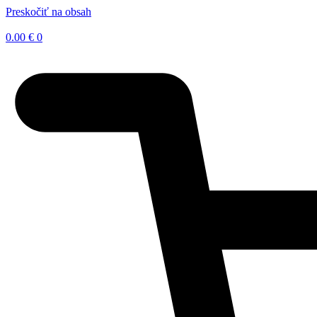
Preskočiť na obsah
0.00
€
0