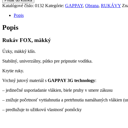
Pridať do košíka
Katalógové číslo:
0132
Kategórie:
GAPPAY
,
Obrana
,
RUKÁVY
Zn
Popis
Popis
Rukáv FOX, mäkký
Úzky, mäkký klín.
Stabilný, univerzálny, pútko pre pripnutie vodítka.
Krytie ruky.
Vrchný jutový materiál s
GAPPAY 3G technology
:
– jedinečné usporiadanie vlákien, biele pruhy v smere zákusu
– znižuje početnosť vyttiahnutia a pretrhnutia namáhaných vlákien (
– predlužuje to užitkovú vlastnosť pomôcky