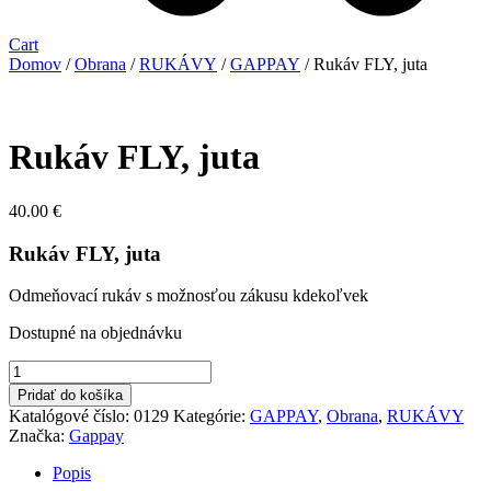
Cart
Domov
/
Obrana
/
RUKÁVY
/
GAPPAY
/ Rukáv FLY, juta
Rukáv FLY, juta
40.00
€
Rukáv FLY, juta
Odmeňovací rukáv s možnosťou zákusu kdekoľvek
Dostupné na objednávku
množstvo
Rukáv
Pridať do košíka
FLY,
Katalógové číslo:
0129
Kategórie:
GAPPAY
,
Obrana
,
RUKÁVY
juta
Značka:
Gappay
Popis