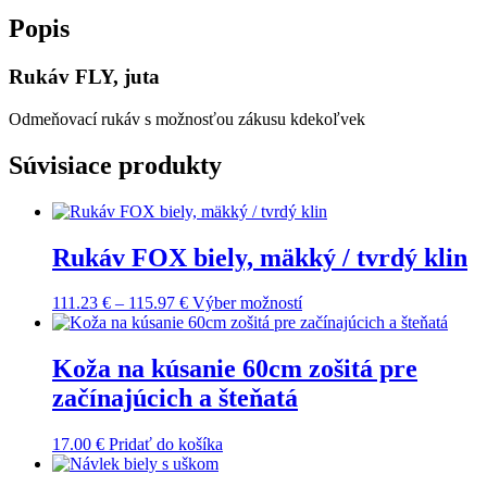
Popis
Rukáv FLY, juta
Odmeňovací rukáv s možnosťou zákusu kdekoľvek
Súvisiace produkty
Rukáv FOX biely, mäkký / tvrdý klin
Price
Tento
111.23
€
–
115.97
€
Výber možností
range:
produkt
111.23 €
má
through
viacero
Koža na kúsanie 60cm zošitá pre
115.97 €
variantov.
začínajúcich a šteňatá
Možnosti
si
môžete
17.00
€
Pridať do košíka
vybrať
na