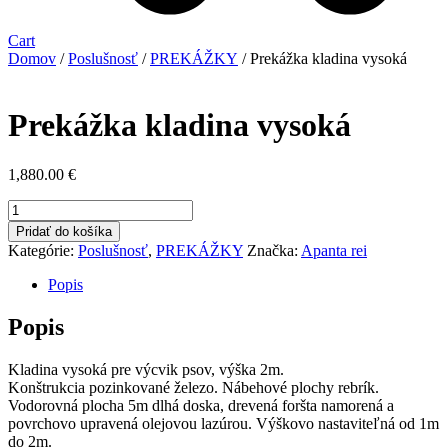
Cart
Domov
/
Poslušnosť
/
PREKÁŽKY
/ Prekážka kladina vysoká
Prekážka kladina vysoká
1,880.00
€
množstvo
Prekážka
Pridať do košíka
kladina
Kategórie:
Poslušnosť
,
PREKÁŽKY
Značka:
Apanta rei
vysoká
Popis
Popis
Kladina vysoká pre výcvik psov, výška 2m.
Konštrukcia pozinkované železo. Nábehové plochy rebrík.
Vodorovná plocha 5m dlhá doska, drevená foršta namorená a
povrchovo upravená olejovou lazúrou. Výškovo nastaviteľná od 1m
do 2m.