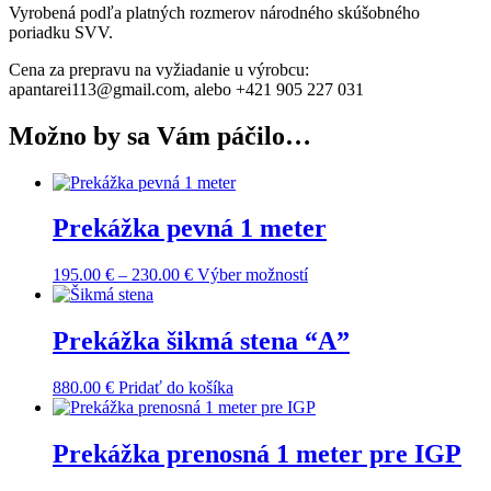
Vyrobená podľa platných rozmerov národného skúšobného
poriadku SVV.
Cena za prepravu na vyžiadanie u výrobcu:
apantarei113@gmail.com, alebo +421 905 227 031
Možno by sa Vám páčilo…
Prekážka pevná 1 meter
Price
Tento
195.00
€
–
230.00
€
Výber možností
range:
produkt
195.00 €
má
through
viacero
Prekážka šikmá stena “A”
230.00 €
variantov.
Možnosti
880.00
€
Pridať do košíka
si
môžete
vybrať
Prekážka prenosná 1 meter pre IGP
na
stránke
produktu.