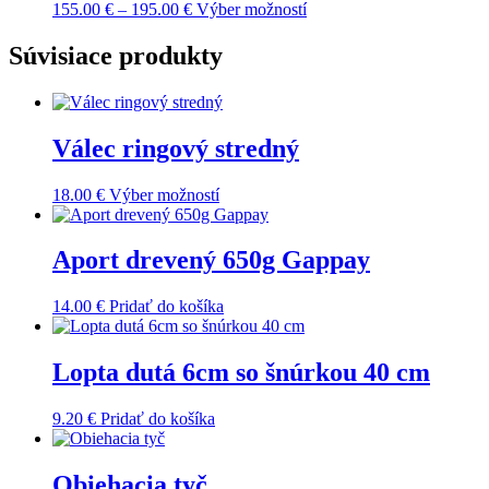
Price
Tento
155.00
€
–
195.00
€
Výber možností
range:
produkt
155.00 €
má
Súvisiace produkty
through
viacero
195.00 €
variantov.
Možnosti
si
Válec ringový stredný
môžete
vybrať
na
Tento
18.00
€
Výber možností
stránke
produkt
produktu.
má
viacero
Aport drevený 650g Gappay
variantov.
Možnosti
14.00
€
Pridať do košíka
si
môžete
vybrať
Lopta dutá 6cm so šnúrkou 40 cm
na
stránke
produktu.
9.20
€
Pridať do košíka
Obiehacia tyč