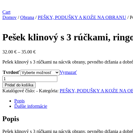
Cart
Domov
/
Obrana
/
PEŠKY, PODUŠKY A KOŹE NA OBRANU
/ P
Pešek klinový s 3 rúčkami, ring
Price
32.00
€
–
35.00
€
range:
Pešek klinový s 3 rúčkami na nácvik obrany, pevného držania a dobr
32.00 €
through
Tvrdosť
Vymazať
35.00 €
množstvo
Pešek
Pridať do košíka
klinový
Katalógové číslo:
-
Kategória:
PEŠKY, PODUŠKY A KOŹE NA 
s
3
Popis
rúčkami,
Ďalšie informácie
ringová
látka
Popis
Pešek klinový s 3 rúčkami na nácvik obrany, pevného držania a dobré