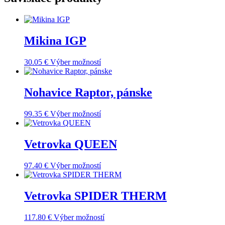
Mikina IGP
Tento
30.05
€
Výber možností
produkt
má
viacero
Nohavice Raptor, pánske
variantov.
Možnosti
Tento
99.35
€
Výber možností
si
produkt
môžete
má
vybrať
viacero
Vetrovka QUEEN
na
variantov.
stránke
Možnosti
produktu.
Tento
97.40
€
Výber možností
si
produkt
môžete
má
vybrať
viacero
Vetrovka SPIDER THERM
na
variantov.
stránke
Možnosti
produktu.
Tento
117.80
€
Výber možností
si