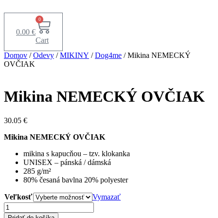
Preskočiť
na
0
obsah
0.00
€
Cart
Domov
/
Odevy
/
MIKINY
/
Dog4me
/ Mikina NEMECKÝ
OVČIAK
Mikina NEMECKÝ OVČIAK
30.05
€
Mikina NEMECKÝ OVČIAK
mikina s kapucňou – tzv. klokanka
UNISEX – pánská / dámská
285 g/m²
80% česaná bavlna 20% polyester
Veľkosť
Vymazať
množstvo
Mikina
Pridať do košíka