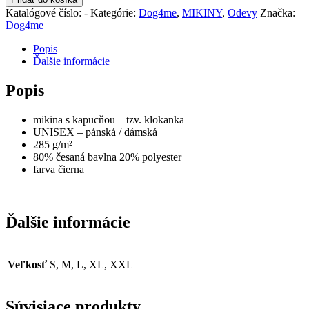
NEMECKÝ
Katalógové číslo:
-
Kategórie:
Dog4me
,
MIKINY
,
Odevy
Značka:
OVČIAK
Dog4me
Popis
Ďalšie informácie
Popis
mikina s kapucňou – tzv. klokanka
UNISEX – pánská / dámská
285 g/m²
80% česaná bavlna 20% polyester
farva čierna
Ďalšie informácie
Veľkosť
S, M, L, XL, XXL
Súvisiace produkty