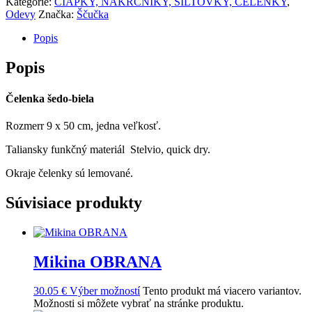
Kategórie:
ČIAPKY, NÁKRČNÍKY, ŠILTOVKY, ČELENKY
,
Odevy
Značka:
Ščučka
Popis
Popis
Čelenka šedo-biela
Rozmerr 9 x 50 cm, jedna veľkosť.
Taliansky funkčný materiál Stelvio, quick dry.
Okraje čelenky sú lemované.
Súvisiace produkty
Mikina OBRANA
30.05
€
Výber možností
Tento produkt má viacero variantov.
Možnosti si môžete vybrať na stránke produktu.