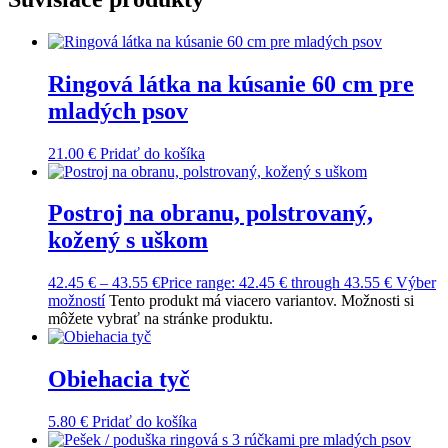
Ringová látka na kúsanie 60 cm pre
mladých psov
21.00
€
Pridať do košíka
Postroj na obranu, polstrovaný,
kožený s uškom
42.45
€
–
43.55
€
Price range: 42.45 € through 43.55 €
Výber
možností
Tento produkt má viacero variantov. Možnosti si
môžete vybrať na stránke produktu.
Obiehacia tyč
5.80
€
Pridať do košíka