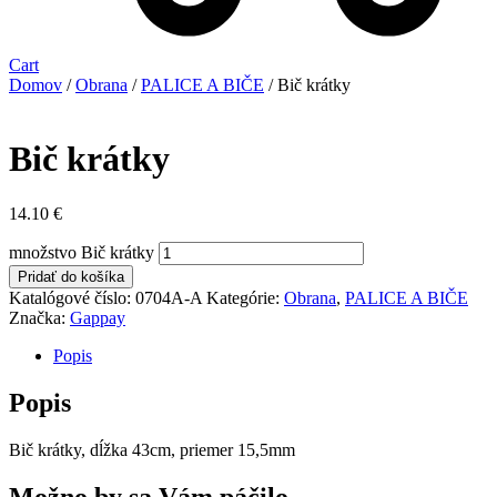
Cart
Domov
/
Obrana
/
PALICE A BIČE
/ Bič krátky
Bič krátky
14.10
€
množstvo Bič krátky
Pridať do košíka
Katalógové číslo:
0704A-A
Kategórie:
Obrana
,
PALICE A BIČE
Značka:
Gappay
Popis
Popis
Bič krátky, dĺžka 43cm, priemer 15,5mm
Možno by sa Vám páčilo…