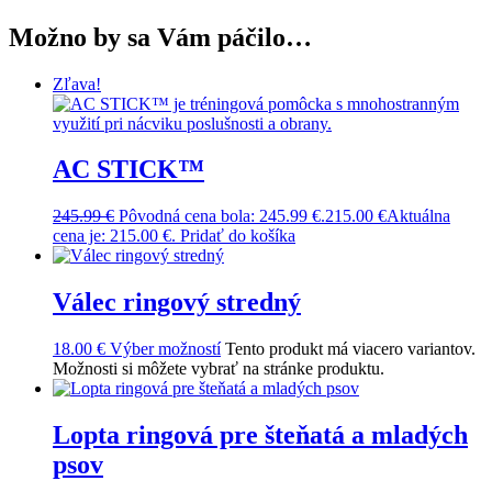
Možno by sa Vám páčilo…
Zľava!
AC STICK™
245.99
€
Pôvodná cena bola: 245.99 €.
215.00
€
Aktuálna
cena je: 215.00 €.
Pridať do košíka
Válec ringový stredný
18.00
€
Výber možností
Tento produkt má viacero variantov.
Možnosti si môžete vybrať na stránke produktu.
Lopta ringová pre šteňatá a mladých
psov