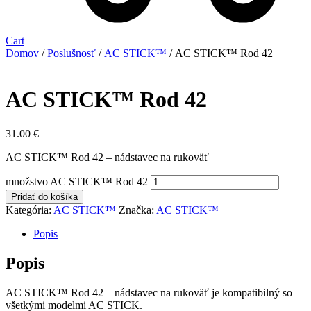
Cart
Domov
/
Poslušnosť
/
AC STICK™
/ AC STICK™ Rod 42
AC STICK™ Rod 42
31.00
€
AC STICK™ Rod 42 – nádstavec na rukoväť
množstvo AC STICK™ Rod 42
Pridať do košíka
Kategória:
AC STICK™
Značka:
AC STICK™
Popis
Popis
AC STICK™ Rod 42 – nádstavec na rukoväť je kompatibilný so
všetkými modelmi AC STICK.