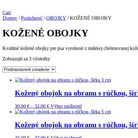
Cart
Domov
/
Poslušnosť
/
OBOJKY
/ KOŽENÉ OBOJKY
KOŽENÉ OBOJKY
Kvalitné kožené obojky pre psa vyrobené z mäkkej chrómovanej kož
Zobrazujú sa 3 výsledky
Kožený obojok na obranu s rúčkou, ší
Price
Tento
30.00
€
–
32.00
€
Výber možností
range:
produkt
30.00 €
má
through
viacero
Kožený obojok na obranu s rúčkou, ší
32.00 €
variantov.
Možnosti
Price
Tento
35.00
€
–
37.00
€
Výber možností