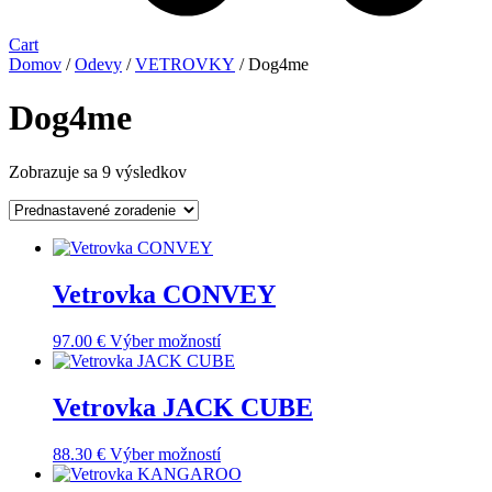
Cart
Domov
/
Odevy
/
VETROVKY
/ Dog4me
Dog4me
Zobrazuje sa 9 výsledkov
Vetrovka CONVEY
Tento
97.00
€
Výber možností
produkt
má
viacero
Vetrovka JACK CUBE
variantov.
Možnosti
Tento
88.30
€
Výber možností
si
produkt
môžete