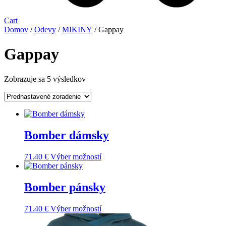
Cart
Domov
/
Odevy
/
MIKINY
/ Gappay
Gappay
Zobrazuje sa 5 výsledkov
Bomber dámsky
Tento
71.40
€
Výber možností
produkt
má
viacero
Bomber pánsky
variantov.
Možnosti
Tento
71.40
€
Výber možností
si
produkt
môžete