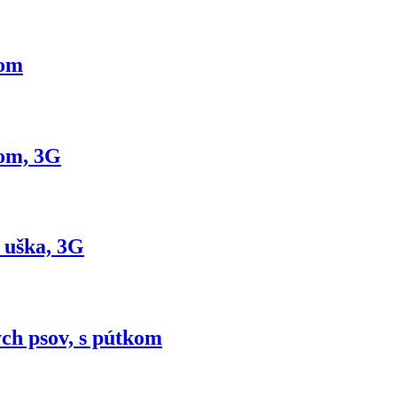
kom
kom, 3G
 uška, 3G
ých psov, s pútkom