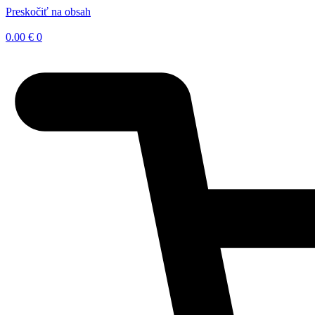
Preskočiť na obsah
0.00
€
0